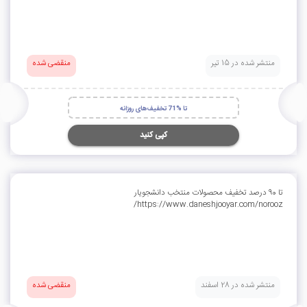
منتشر شده در 15 تیر
منقضی شده
تا %71 تخفیف‌های روزانه
کپی کنید
تا 90 درصد تخفیف محصولات منتخب دانشجویار
https://www.daneshjooyar.com/norooz/
منتشر شده در 28 اسفند
منقضی شده