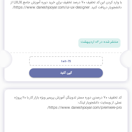
با وارد کردن این کد تخفیف 70 درصد تخفیف برای خرید دوره آموزش جامع UIUX از
دانشجویار دریافت کنید. https://www.daneshjooyar.com/ui-ux-designer/
منتشر شده در 02 اردیبهشت
tell-75
کپی کنید
کد تخفیف 70 درصدی دوره مستر تدوینگر، آموزش پریمیر ویژه بازار کار با 20 پروژه
عملی از وبسایت دانشجویار لینک:
https://www.daneshjooyar.com/premiere-pro/