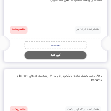
استفاده برای همه محصولات ، برای همه کاربران
منتشر شده در 18 تیر
منقضی شده
summer
کپی کنید
تا 65 درصد تخفیف سایت دانشجویار تا پایان 3 اردیبهشت کد های : bahar و
bahar65
منتشر شده در 03 اردیبهشت
منقضی شده