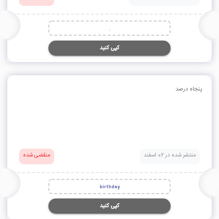
.
کپی کنید
پنجاه درصد
منتشر شده در 02 اسفند
منقضی شده
birthday
کپی کنید