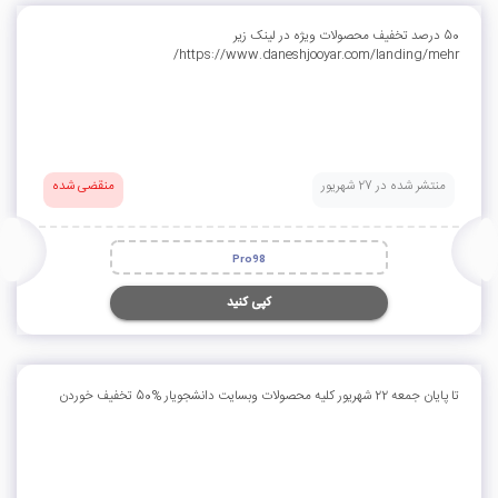
50 درصد تخفیف محصولات ویژه در لینک زیر
https://www.daneshjooyar.com/landing/mehr/
منتشر شده در 27 شهریور
منقضی شده
Pro98
کپی کنید
تا پایان جمعه 22 شهریور کلیه محصولات وبسایت دانشجویار %50 تخفیف خوردن