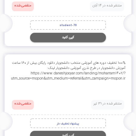
منتشر شده در 14 آبان
منقضی شده
student-70
کپی کنید
100% تخفیف دوره های آموزشی منتخب دانشجویار دانلود رایگان بیش از 160 ساعت
آموزش دانشجویار در طرح نذری آموزشی دانشجویار لینک:
https://www.daneshjooyar.com/landing/moharram1402/?
utm_source=mopon&utm_medium=referral&utm_campaign=mopon.ir
منتشر شده در 31 تیر
منقضی شده
پیشنهاد تخفیف دار
کپی کنید