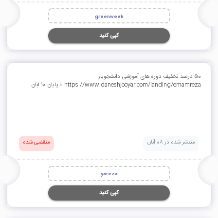
greenweek
کپی کنید
50 درصد تخفیف دوره های آموزشی دانشجویار
https://www.daneshjooyar.com/landing/emamreza تا پایان 10 آبان
منتشر شده در 08 آبان
منقضی شده
yareza
کپی کنید