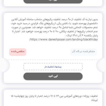
بدون نیاز به کد تخفیف از 90 درصد تخفیف پکیج‌های منتخب سامانه آموزش آنلاین
دانشجویار بهره‌مند شوید. با داشتن یکی از پکیج‌های بلک فرایدی در سبد خرید خود،
تمام محصولات انتخابی شما شامل 90 درصد تخفیف خواهد شد. همچنین در صورت
عدم انتخاب پکیج‌ها از تخفیف پلکانی 70 تا 90 درصد بهره‌مند خواهید شد. اعتبار تا
پایان یکشنبه 6 آذر 1401 لینک :
https://www.daneshjooyar.com/landing/blackfriday/
منتشر شده در 05 آذر
منقضی شده
پیشنهاد تخفیف‌دار
کپی کنید
تخفیف روزانه دوره‌های آموزشی بین 26 تا 71 درصد اعتبار تا پایان روز چهارشنبه ۱۵
تیرماه