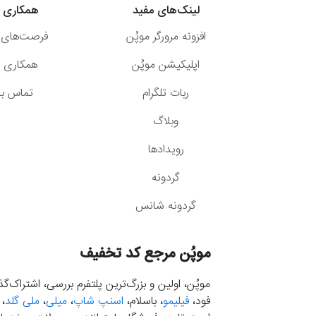
لینک‌های مفید
همکاری ب
افزونه مرورگر موپُن
فرصت‌های 
اپلیکیشن موپُن
همکاری با
ربات تلگرام
تماس با 
وبلاگ
رویدادها
گردونه
گردونه شانس
موپُن مرجع کد تخفیف
موپُن، اولین و بزرگ‌ترین پلتفرم بررسی، اشتراک‌
فود،
فیلیمو
، باسلام،
اسنپ شاپ
،
میلی
،
ملی گلد
،