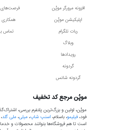
افزونه مرورگر موپُن
فرصت‌های 
اپلیکیشن موپُن
همکاری با
ربات تلگرام
تماس با 
وبلاگ
رویدادها
گردونه
گردونه شانس
موپُن مرجع کد تخفیف
موپُن، اولین و بزرگ‌ترین پلتفرم بررسی، اشتراک‌
فود،
فیلیمو
، باسلام،
اسنپ شاپ
،
میلی
،
ملی گلد
،
است تا هم فروشگاه‌ها بتوانند محصولات و خدمات 