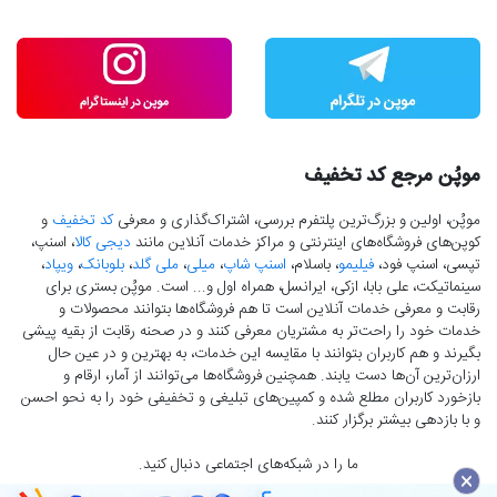
موپُن مرجع کد تخفیف
موپُن، اولین و بزرگ‌ترین پلتفرم بررسی، اشتراک‌گذاری و معرفی
کد تخفیف
و
کوپن‌های فروشگاه‌های اینترنتی و مراکز خدمات آنلاین مانند
دیجی کالا
، اسنپ،
تپسی، اسنپ فود،
فیلیمو
، باسلام،
اسنپ شاپ
،
میلی
،
ملی گلد
،
بلوبانک
،
ویپاد
،
سینماتیکت، علی بابا، ازکی، ایرانسل، همراه اول و... است. موپُن بستری برای
رقابت و معرفی خدمات آنلاین است تا هم فروشگاه‌ها بتوانند محصولات و
خدمات خود را راحت‌تر به مشتریان معرفی کنند و در صحنه رقابت از بقیه پیشی
بگیرند و هم کاربران بتوانند با مقایسه این خدمات، به بهترین و در عین حال
ارزان‌ترین آن‌ها دست‌ یابند. همچنین فروشگاه‌ها می‌توانند از آمار، ارقام و
بازخورد کاربران مطلع شده و کمپین‌های تبلیغی و تخفیفی خود را به نحو احسن
و با بازدهی بیشتر برگزار کنند.
ما را در شبکه‌های اجتماعی دنبال کنید.
×