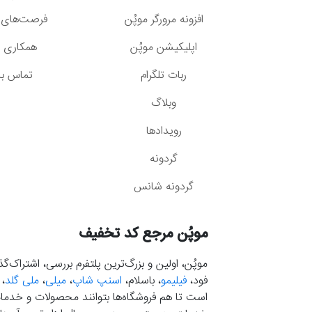
افزونه مرورگر موپُن
فرصت‌های 
اپلیکیشن موپُن
همکاری با
ربات تلگرام
تماس با 
وبلاگ
رویدادها
گردونه
گردونه شانس
موپُن مرجع کد تخفیف
موپُن، اولین و بزرگ‌ترین پلتفرم بررسی، اشتراک‌
فود،
فیلیمو
، باسلام،
اسنپ شاپ
،
میلی
،
ملی گلد
،
است تا هم فروشگاه‌ها بتوانند محصولات و خدمات 