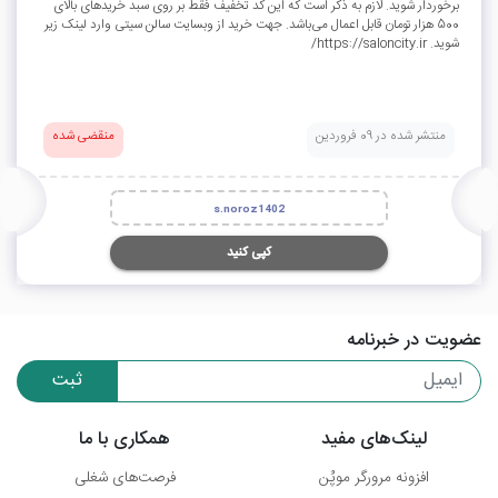
برخوردار شوید. لازم به ذکر است که این کد تخفیف فقط بر روی سبد خریدهای بالای
500 هزار تومان قابل اعمال می‌باشد. جهت خرید از وبسایت سالن سیتی وارد لینک زیر
شوید. https://saloncity.ir/
منتشر شده در 09 فروردین
منقضی شده
s.noroz1402
کپی کنید
عضویت در خبرنامه
ثبت
لینک‌های مفید
همکاری با ما
افزونه مرورگر موپُن
فرصت‌های شغلی