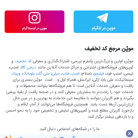
موپُن مرجع کد تخفیف
موپُن، اولین و بزرگ‌ترین پلتفرم بررسی، اشتراک‌گذاری و معرفی
کد تخفیف
و
کوپن‌های فروشگاه‌های اینترنتی و مراکز خدمات آنلاین مانند
دیجی کالا
، اسنپ،
تپسی، اسنپ فود،
فیلیمو
، باسلام،
اسنپ شاپ
،
میلی
،
ملی گلد
،
بلوبانک
،
ویپاد
،
سینماتیکت، علی بابا، ازکی، ایرانسل، همراه اول و... است. موپُن بستری برای
رقابت و معرفی خدمات آنلاین است تا هم فروشگاه‌ها بتوانند محصولات و
خدمات خود را راحت‌تر به مشتریان معرفی کنند و در صحنه رقابت از بقیه پیشی
بگیرند و هم کاربران بتوانند با مقایسه این خدمات، به بهترین و در عین حال
ارزان‌ترین آن‌ها دست‌ یابند. همچنین فروشگاه‌ها می‌توانند از آمار، ارقام و
بازخورد کاربران مطلع شده و کمپین‌های تبلیغی و تخفیفی خود را به نحو احسن
و با بازدهی بیشتر برگزار کنند.
ما را در شبکه‌های اجتماعی دنبال کنید.
×