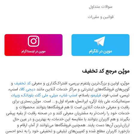
سوالات متداول
قوانین و مقررات
موپُن مرجع کد تخفیف
موپُن، اولین و بزرگ‌ترین پلتفرم بررسی، اشتراک‌گذاری و معرفی
کد تخفیف
و
کوپن‌های فروشگاه‌های اینترنتی و مراکز خدمات آنلاین مانند
دیجی کالا
، اسنپ،
تپسی، اسنپ فود،
فیلیمو
، باسلام،
اسنپ شاپ
،
میلی
،
ملی گلد
،
بلوبانک
،
ویپاد
،
سینماتیکت، علی بابا، ازکی، ایرانسل، همراه اول و... است. موپُن بستری برای
رقابت و معرفی خدمات آنلاین است تا هم فروشگاه‌ها بتوانند محصولات و
خدمات خود را راحت‌تر به مشتریان معرفی کنند و در صحنه رقابت از بقیه پیشی
بگیرند و هم کاربران بتوانند با مقایسه این خدمات، به بهترین و در عین حال
ارزان‌ترین آن‌ها دست‌ یابند. همچنین فروشگاه‌ها می‌توانند از آمار، ارقام و
بازخورد کاربران مطلع شده و کمپین‌های تبلیغی و تخفیفی خود را به نحو احسن