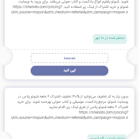
شوید. شنوتو پلتفرم انواع پادکست و کتاب صوتی می‌باشد. برای ورود به وبسایت
شنوتو و خرید اشتراک از لینک زیر استفاده کنید. https://shenoto.com/pricing?
utm_source=mopon&utm_medium=referral&utm_campaign=mopon.ir
منتشر شده در 10 مهر
hamrah
کپی کنید
بدون نیاز به کد تخفیف می‌توانید از %30 تخفیف اشتراک 6 ماهه شنوتو پلاس در
وبسایت شنوتو، مرجع پادکست، موسیقی و کتاب صوتی بهره‌مند شوید. برای خرید
اشتراک 6 ماهه شنوتو پلاس از طرق لینک زیر اقدام نمایید.
https://shenoto.com/pricing?
utm_source=mopon&utm_medium=referral&utm_campaign=mopon.ir
منتشر شده در 04 شهریور