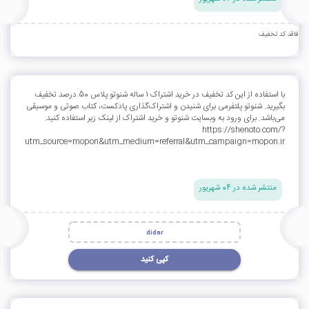
فاقد کد تخفیف
با استفاده از این کد تخفیف در خرید اشتراک 1 ساله شنوتو پلاس 50 درصد تخفیف
بگیرید. شنوتو پلتفرمی برای شنیدن و اشتراک‌گذاری پادکست، کتاب صوتی و موسیقی
می‌باشد. برای ورود به وبسایت شنوتو و خرید اشتراک از لینک زیر استفاده کنید.
https://shenoto.com/?
utm_source=mopon&utm_medium=referral&utm_campaign=mopon.ir
منتشر شده در 04 شهریور
didar
کپی کنید