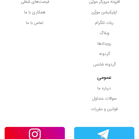
افزونه مرورگر موپُن
فرصت‌های شغلی
اپلیکیشن موپُن
همکاری با ما
ربات تلگرام
تماس با ما
وبلاگ
رویدادها
گردونه
گردونه شانس
عمومی
درباره ما
سوالات متداول
قوانین و مقررات