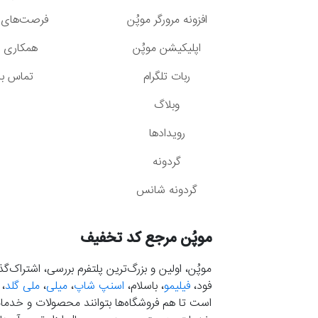
افزونه مرورگر موپُن
فرصت‌های 
اپلیکیشن موپُن
همکاری با
ربات تلگرام
تماس با 
وبلاگ
رویدادها
گردونه
گردونه شانس
موپُن مرجع کد تخفیف
موپُن، اولین و بزرگ‌ترین پلتفرم بررسی، اشتراک‌
فود،
فیلیمو
، باسلام،
اسنپ شاپ
،
میلی
،
ملی گلد
،
است تا هم فروشگاه‌ها بتوانند محصولات و خدمات 