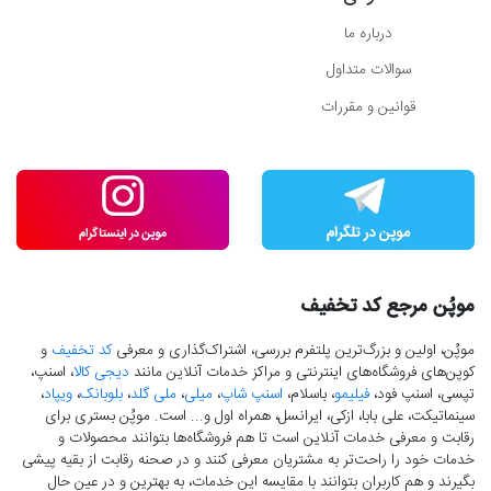
درباره ما
سوالات متداول
قوانین و مقررات
موپُن مرجع کد تخفیف
موپُن، اولین و بزرگ‌ترین پلتفرم بررسی، اشتراک‌گذاری و معرفی
کد تخفیف
و
کوپن‌های فروشگاه‌های اینترنتی و مراکز خدمات آنلاین مانند
دیجی کالا
، اسنپ،
تپسی، اسنپ فود،
فیلیمو
، باسلام،
اسنپ شاپ
،
میلی
،
ملی گلد
،
بلوبانک
،
ویپاد
،
سینماتیکت، علی بابا، ازکی، ایرانسل، همراه اول و... است. موپُن بستری برای
رقابت و معرفی خدمات آنلاین است تا هم فروشگاه‌ها بتوانند محصولات و
خدمات خود را راحت‌تر به مشتریان معرفی کنند و در صحنه رقابت از بقیه پیشی
بگیرند و هم کاربران بتوانند با مقایسه این خدمات، به بهترین و در عین حال