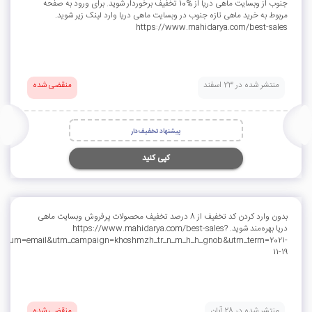
جنوب از وبسایت ماهی دریا از %10 تخفیف برخوردار شوید. برای ورود به صفحه
مربوط به خرید ماهی تازه جنوب در وبسایت ماهی دریا وارد لینک زیر شوید.
https://www.mahidarya.com/best-sales
منتشر شده در 23 اسفند
منقضی شده
پیشنهاد تخفیف‌دار
کپی کنید
بدون وارد کردن کد تخفیف از 8 درصد تخفیف محصولات پرفروش وبسایت ماهی
دریا بهره‌مند شوید. https://www.mahidarya.com/best-sales?
edium=email&utm_campaign=khoshmzh_tr_n_m_h_h_gnob&utm_term=2021-
11-19
منتشر شده در 28 آبان
منقضی شده