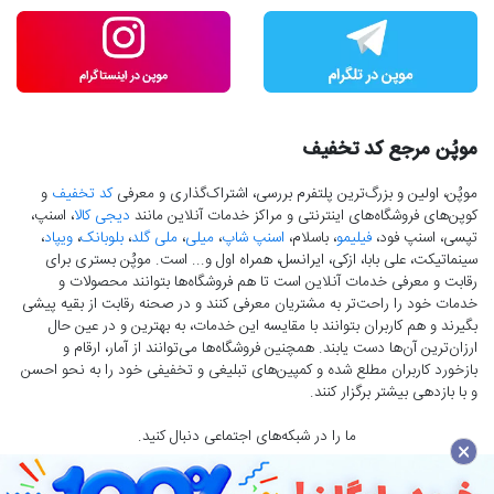
موپُن مرجع کد تخفیف
موپُن، اولین و بزرگ‌ترین پلتفرم بررسی، اشتراک‌گذاری و معرفی
کد تخفیف
و
کوپن‌های فروشگاه‌های اینترنتی و مراکز خدمات آنلاین مانند
دیجی کالا
، اسنپ،
تپسی، اسنپ فود،
فیلیمو
، باسلام،
اسنپ شاپ
،
میلی
،
ملی گلد
،
بلوبانک
،
ویپاد
،
سینماتیکت، علی بابا، ازکی، ایرانسل، همراه اول و... است. موپُن بستری برای
رقابت و معرفی خدمات آنلاین است تا هم فروشگاه‌ها بتوانند محصولات و
خدمات خود را راحت‌تر به مشتریان معرفی کنند و در صحنه رقابت از بقیه پیشی
بگیرند و هم کاربران بتوانند با مقایسه این خدمات، به بهترین و در عین حال
ارزان‌ترین آن‌ها دست‌ یابند. همچنین فروشگاه‌ها می‌توانند از آمار، ارقام و
بازخورد کاربران مطلع شده و کمپین‌های تبلیغی و تخفیفی خود را به نحو احسن
و با بازدهی بیشتر برگزار کنند.
ما را در شبکه‌های اجتماعی دنبال کنید.
×