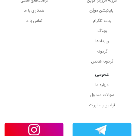
افزونه مرورگر موپُن
فرصت‌های شغلی
اپلیکیشن موپُن
همکاری با ما
ربات تلگرام
تماس با ما
وبلاگ
رویدادها
گردونه
گردونه شانس
عمومی
درباره ما
سوالات متداول
قوانین و مقررات