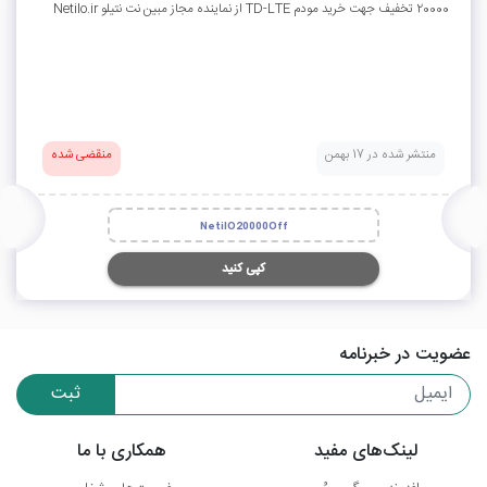
20000 تخفیف جهت خرید مودم TD-LTE از نماینده مجاز مبین نت نتیلو Netilo.ir
منتشر شده در 17 بهمن
منقضی شده
NetilO20000Off
کپی کنید
عضویت در خبرنامه
ثبت
لینک‌های مفید
همکاری با ما