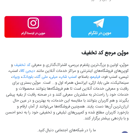
موپُن مرجع کد تخفیف
موپُن، اولین و بزرگ‌ترین پلتفرم بررسی، اشتراک‌گذاری و معرفی
کد تخفیف
و
کوپن‌های فروشگاه‌های اینترنتی و مراکز خدمات آنلاین مانند
دیجی کالا
، اسنپ،
تپسی، اسنپ فود،
فیلیمو
، باسلام،
اسنپ شاپ
،
میلی
،
ملی گلد
،
بلوبانک
،
ویپاد
،
سینماتیکت، علی بابا، ازکی، ایرانسل، همراه اول و... است. موپُن بستری برای
رقابت و معرفی خدمات آنلاین است تا هم فروشگاه‌ها بتوانند محصولات و
خدمات خود را راحت‌تر به مشتریان معرفی کنند و در صحنه رقابت از بقیه پیشی
بگیرند و هم کاربران بتوانند با مقایسه این خدمات، به بهترین و در عین حال
ارزان‌ترین آن‌ها دست‌ یابند. همچنین فروشگاه‌ها می‌توانند از آمار، ارقام و
بازخورد کاربران مطلع شده و کمپین‌های تبلیغی و تخفیفی خود را به نحو احسن
و با بازدهی بیشتر برگزار کنند.
ما را در شبکه‌های اجتماعی دنبال کنید.