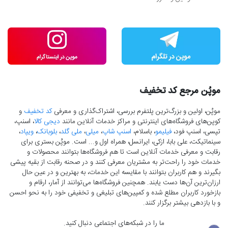
موپُن مرجع کد تخفیف
موپُن، اولین و بزرگ‌ترین پلتفرم بررسی، اشتراک‌گذاری و معرفی
کد تخفیف
و
کوپن‌های فروشگاه‌های اینترنتی و مراکز خدمات آنلاین مانند
دیجی کالا
، اسنپ،
تپسی، اسنپ فود،
فیلیمو
، باسلام،
اسنپ شاپ
،
میلی
،
ملی گلد
،
بلوبانک
،
ویپاد
،
سینماتیکت، علی بابا، ازکی، ایرانسل، همراه اول و... است. موپُن بستری برای
رقابت و معرفی خدمات آنلاین است تا هم فروشگاه‌ها بتوانند محصولات و
خدمات خود را راحت‌تر به مشتریان معرفی کنند و در صحنه رقابت از بقیه پیشی
بگیرند و هم کاربران بتوانند با مقایسه این خدمات، به بهترین و در عین حال
ارزان‌ترین آن‌ها دست‌ یابند. همچنین فروشگاه‌ها می‌توانند از آمار، ارقام و
بازخورد کاربران مطلع شده و کمپین‌های تبلیغی و تخفیفی خود را به نحو احسن
و با بازدهی بیشتر برگزار کنند.
ما را در شبکه‌های اجتماعی دنبال کنید.