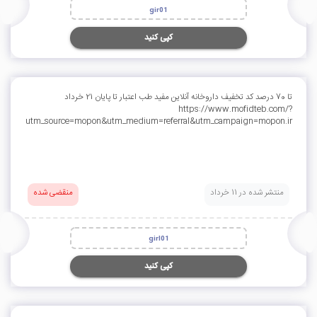
gir01
کپی کنید
تا 70 درصد کد تخفیف داروخانه آنلاین مفید طب اعتبار تا پایان 21 خرداد
https://www.mofidteb.com/?
utm_source=mopon&utm_medium=referral&utm_campaign=mopon.ir
منتشر شده در 11 خرداد
منقضی شده
girl01
کپی کنید