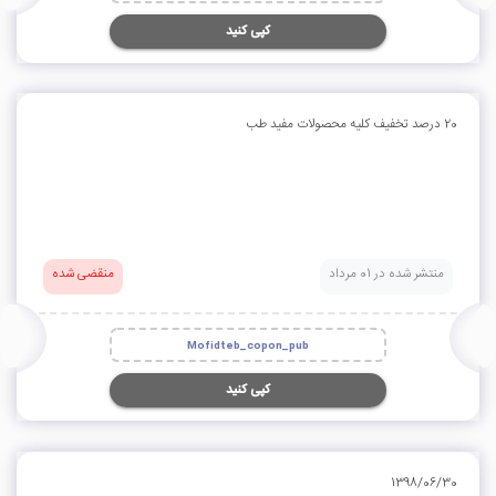
کپی کنید
20 درصد تخفیف کلیه محصولات مفید طب
منتشر شده در 01 مرداد
منقضی شده
Mofidteb_copon_pub
کپی کنید
1398/06/30