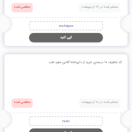
منتشر شده در 12 اردیبهشت
منقضی شده
mofidpon
کپی کنید
کد تخفیف 10 درصدی خرید از داروخانه آنلاین مفید طب
منتشر شده در 10 اردیبهشت
منقضی شده
ftr01