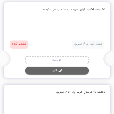
15 درصد تخفيف اولین خرید دارو خانه اينترنتي مفيد طب
منتشر شده در 09 شهریور
منقضی شده
Daro15
کپی کنید
تخفیف 20 درصدی خرید اول - تا 18 شهریور