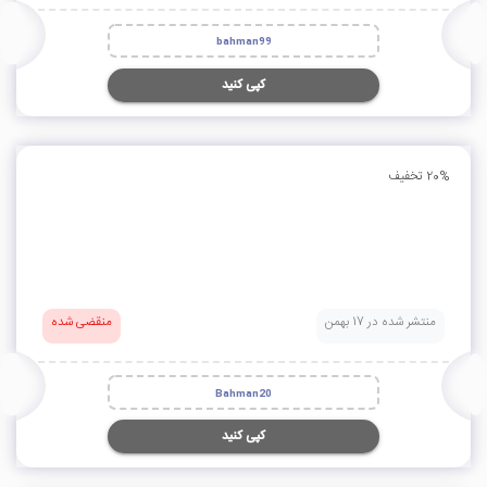
bahman99
کپی کنید
20% تخفیف
منتشر شده در 17 بهمن
منقضی شده
Bahman20
کپی کنید