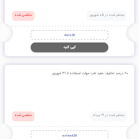
منتشر شده در 05 شهریور
منقضی شده
daro20
کپی کنید
20 درصد تخفیف مفید طب مهلت استفاده تا 31 شهریور
منتشر شده در 19 مرداد
منقضی شده
esfand20