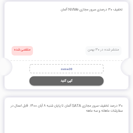
تخفیف 30 درصدی سرور مجازی NVMe آلمان
منتشر شده در 30 بهمن
منقضی شده
nvme30
کپی کنید
30 درصد تخفیف سرور مجازی SATA آلمان تا پایان شنبه 8 آبان 1400. قابل اعمال در
سفارشات ماهانه و سه ماهه