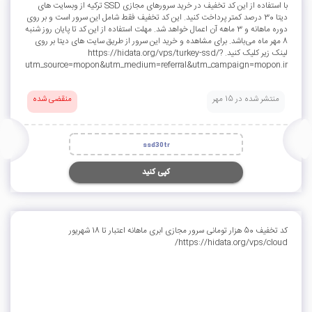
با استفاده از این کد تخفیف در خرید سرورهای مجازی SSD ترکیه از وبسایت های
دیتا 30 درصد کمتر پرداخت کنید. این کد تخفیف فقط شامل این سرور است و بر روی
دوره ماهانه و 3 ماهه آن اعمال خواهد شد. مهلت استفاده از این کد تا پایان روز شنبه
8 مهر ماه می‌باشد. برای مشاهده و خرید این سرور از طریق سایت های دیتا بر روی
لینک زیر کلیک کنید. https://hidata.org/vps/turkey-ssd/?
utm_source=mopon&utm_medium=referral&utm_campaign=mopon.ir
منتشر شده در 15 مهر
منقضی شده
ssd30tr
کپی کنید
کد تخفیف 50 هزار تومانی سرور مجازی ابری ماهانه اعتبار تا 18 شهریور
https://hidata.org/vps/cloud/