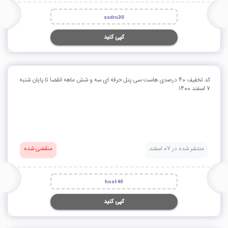
ssdru30
کپی کنید
کد تخفیف 40 درصدی هاست سی پنل حرفه ای سه و شش ماهه انقضا تا پایان شنبه
7 اسفند 1400
منتشر شده در 07 اسفند
منقضی شده
host40
کپی کنید