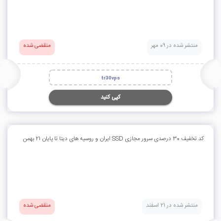
منتشر شده در 09 مهر
منقضی شده
tr30vps
کپی کنید
کد تخفیف 30 درصدی سرور مجازی SSD ایران و روسیه های دیتا تا پایان 21 بهمن
منتشر شده در 21 اسفند
منقضی شده