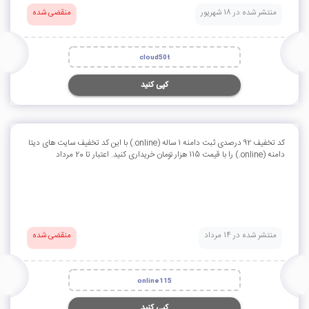
منتشر شده در 18 شهریور
منقضی شده
cloud50t
کپی کنید
کد تخفیف 92 درصدی ثبت دامنه 1 ساله (online.) با این کد تخفیف سایت های دیتا
دامنه (online.) را با قیمت 115 هزار تومان خریداری کنید. اعتبار تا 20 مرداد
منتشر شده در 14 مرداد
منقضی شده
online115
کپی کنید