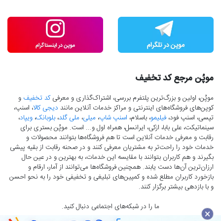
موپُن مرجع کد تخفیف
موپُن، اولین و بزرگ‌ترین پلتفرم بررسی، اشتراک‌گذاری و معرفی
کد تخفیف
و
کوپن‌های فروشگاه‌های اینترنتی و مراکز خدمات آنلاین مانند
دیجی کالا
، اسنپ،
تپسی، اسنپ فود،
فیلیمو
، باسلام،
اسنپ شاپ
،
میلی
،
ملی گلد
،
بلوبانک
،
ویپاد
،
سینماتیکت، علی بابا، ازکی، ایرانسل، همراه اول و... است. موپُن بستری برای
رقابت و معرفی خدمات آنلاین است تا هم فروشگاه‌ها بتوانند محصولات و
خدمات خود را راحت‌تر به مشتریان معرفی کنند و در صحنه رقابت از بقیه پیشی
بگیرند و هم کاربران بتوانند با مقایسه این خدمات، به بهترین و در عین حال
ارزان‌ترین آن‌ها دست‌ یابند. همچنین فروشگاه‌ها می‌توانند از آمار، ارقام و
بازخورد کاربران مطلع شده و کمپین‌های تبلیغی و تخفیفی خود را به نحو احسن
و با بازدهی بیشتر برگزار کنند.
ما را در شبکه‌های اجتماعی دنبال کنید.
×