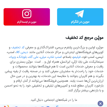
موپُن مرجع کد تخفیف
موپُن، اولین و بزرگ‌ترین پلتفرم بررسی، اشتراک‌گذاری و معرفی
کد تخفیف
و
کوپن‌های فروشگاه‌های اینترنتی و مراکز خدمات آنلاین مانند
دیجی کالا
، اسنپ،
تپسی، اسنپ فود،
فیلیمو
، باسلام،
اسنپ شاپ
،
میلی
،
ملی گلد
،
بلوبانک
،
ویپاد
،
سینماتیکت، علی بابا، ازکی، ایرانسل، همراه اول و... است. موپُن بستری برای
رقابت و معرفی خدمات آنلاین است تا هم فروشگاه‌ها بتوانند محصولات و
خدمات خود را راحت‌تر به مشتریان معرفی کنند و در صحنه رقابت از بقیه پیشی
بگیرند و هم کاربران بتوانند با مقایسه این خدمات، به بهترین و در عین حال
ارزان‌ترین آن‌ها دست‌ یابند. همچنین فروشگاه‌ها می‌توانند از آمار، ارقام و
بازخورد کاربران مطلع شده و کمپین‌های تبلیغی و تخفیفی خود را به نحو احسن
و با بازدهی بیشتر برگزار کنند.
ما را در شبکه‌های اجتماعی دنبال کنید.
×