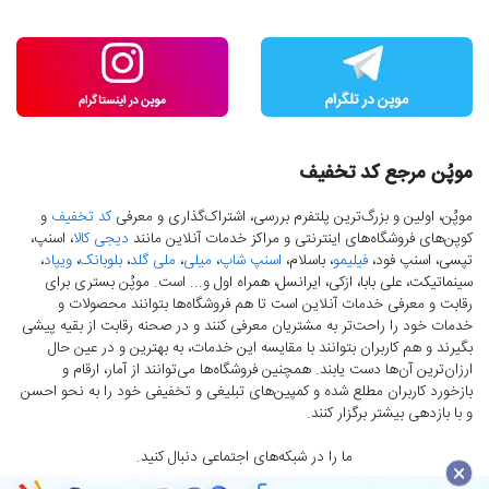
موپُن مرجع کد تخفیف
موپُن، اولین و بزرگ‌ترین پلتفرم بررسی، اشتراک‌گذاری و معرفی
کد تخفیف
و
کوپن‌های فروشگاه‌های اینترنتی و مراکز خدمات آنلاین مانند
دیجی کالا
، اسنپ،
تپسی، اسنپ فود،
فیلیمو
، باسلام،
اسنپ شاپ
،
میلی
،
ملی گلد
،
بلوبانک
،
ویپاد
،
سینماتیکت، علی بابا، ازکی، ایرانسل، همراه اول و... است. موپُن بستری برای
رقابت و معرفی خدمات آنلاین است تا هم فروشگاه‌ها بتوانند محصولات و
خدمات خود را راحت‌تر به مشتریان معرفی کنند و در صحنه رقابت از بقیه پیشی
بگیرند و هم کاربران بتوانند با مقایسه این خدمات، به بهترین و در عین حال
ارزان‌ترین آن‌ها دست‌ یابند. همچنین فروشگاه‌ها می‌توانند از آمار، ارقام و
بازخورد کاربران مطلع شده و کمپین‌های تبلیغی و تخفیفی خود را به نحو احسن
و با بازدهی بیشتر برگزار کنند.
ما را در شبکه‌های اجتماعی دنبال کنید.
×