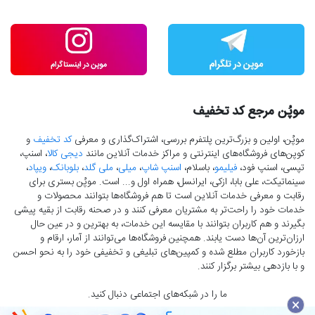
موپُن مرجع کد تخفیف
موپُن، اولین و بزرگ‌ترین پلتفرم بررسی، اشتراک‌گذاری و معرفی
کد تخفیف
و
کوپن‌های فروشگاه‌های اینترنتی و مراکز خدمات آنلاین مانند
دیجی کالا
، اسنپ،
تپسی، اسنپ فود،
فیلیمو
، باسلام،
اسنپ شاپ
،
میلی
،
ملی گلد
،
بلوبانک
،
ویپاد
،
سینماتیکت، علی بابا، ازکی، ایرانسل، همراه اول و... است. موپُن بستری برای
رقابت و معرفی خدمات آنلاین است تا هم فروشگاه‌ها بتوانند محصولات و
خدمات خود را راحت‌تر به مشتریان معرفی کنند و در صحنه رقابت از بقیه پیشی
بگیرند و هم کاربران بتوانند با مقایسه این خدمات، به بهترین و در عین حال
ارزان‌ترین آن‌ها دست‌ یابند. همچنین فروشگاه‌ها می‌توانند از آمار، ارقام و
بازخورد کاربران مطلع شده و کمپین‌های تبلیغی و تخفیفی خود را به نحو احسن
و با بازدهی بیشتر برگزار کنند.
ما را در شبکه‌های اجتماعی دنبال کنید.
×