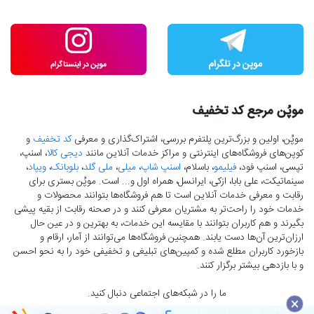
موپُن مرجع کد تخفیف
موپُن، اولین و بزرگ‌ترین پلتفرم بررسی، اشتراک‌گذاری و معرفی
کد تخفیف
و
کوپن‌های فروشگاه‌های اینترنتی و مراکز خدمات آنلاین مانند
دیجی کالا
، اسنپ،
تپسی، اسنپ فود،
فیلیمو
، باسلام،
اسنپ شاپ
،
میلی
،
ملی گلد
،
بلوبانک
،
ویپاد
،
سینماتیکت، علی بابا، ازکی، ایرانسل، همراه اول و... است. موپُن بستری برای
رقابت و معرفی خدمات آنلاین است تا هم فروشگاه‌ها بتوانند محصولات و
خدمات خود را راحت‌تر به مشتریان معرفی کنند و در صحنه رقابت از بقیه پیشی
بگیرند و هم کاربران بتوانند با مقایسه این خدمات، به بهترین و در عین حال
ارزان‌ترین آن‌ها دست‌ یابند. همچنین فروشگاه‌ها می‌توانند از آمار، ارقام و
بازخورد کاربران مطلع شده و کمپین‌های تبلیغی و تخفیفی خود را به نحو احسن
و با بازدهی بیشتر برگزار کنند.
ما را در شبکه‌های اجتماعی دنبال کنید.
×