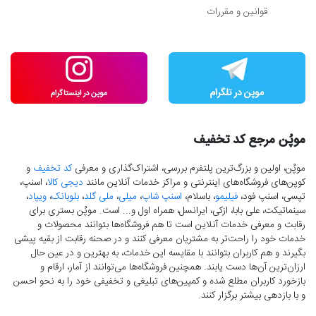
قوانین و مقررات
موپُن مرجع کد تخفیف
موپُن، اولین و بزرگ‌ترین پلتفرم بررسی، اشتراک‌گذاری و معرفی
کد تخفیف
و
کوپن‌های فروشگاه‌های اینترنتی و مراکز خدمات آنلاین مانند
دیجی کالا
، اسنپ،
تپسی، اسنپ فود،
فیلیمو
، باسلام،
اسنپ شاپ
،
میلی
،
ملی گلد
،
بلوبانک
،
ویپاد
،
سینماتیکت، علی بابا، ازکی، ایرانسل، همراه اول و... است. موپُن بستری برای
رقابت و معرفی خدمات آنلاین است تا هم فروشگاه‌ها بتوانند محصولات و
خدمات خود را راحت‌تر به مشتریان معرفی کنند و در صحنه رقابت از بقیه پیشی
بگیرند و هم کاربران بتوانند با مقایسه این خدمات، به بهترین و در عین حال
ارزان‌ترین آن‌ها دست‌ یابند. همچنین فروشگاه‌ها می‌توانند از آمار، ارقام و
بازخورد کاربران مطلع شده و کمپین‌های تبلیغی و تخفیفی خود را به نحو احسن
و با بازدهی بیشتر برگزار کنند.