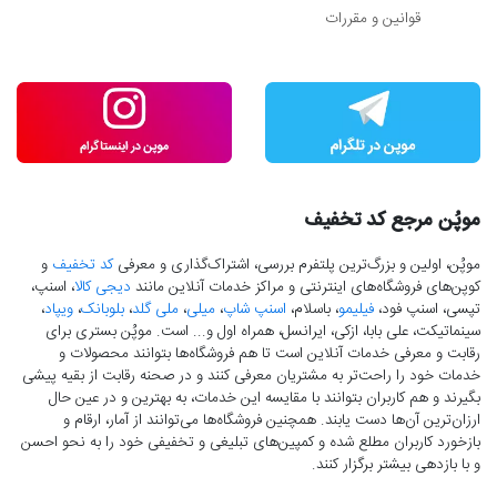
قوانین و مقررات
موپُن مرجع کد تخفیف
موپُن، اولین و بزرگ‌ترین پلتفرم بررسی، اشتراک‌گذاری و معرفی
کد تخفیف
و
کوپن‌های فروشگاه‌های اینترنتی و مراکز خدمات آنلاین مانند
دیجی کالا
، اسنپ،
تپسی، اسنپ فود،
فیلیمو
، باسلام،
اسنپ شاپ
،
میلی
،
ملی گلد
،
بلوبانک
،
ویپاد
،
سینماتیکت، علی بابا، ازکی، ایرانسل، همراه اول و... است. موپُن بستری برای
رقابت و معرفی خدمات آنلاین است تا هم فروشگاه‌ها بتوانند محصولات و
خدمات خود را راحت‌تر به مشتریان معرفی کنند و در صحنه رقابت از بقیه پیشی
بگیرند و هم کاربران بتوانند با مقایسه این خدمات، به بهترین و در عین حال
ارزان‌ترین آن‌ها دست‌ یابند. همچنین فروشگاه‌ها می‌توانند از آمار، ارقام و
بازخورد کاربران مطلع شده و کمپین‌های تبلیغی و تخفیفی خود را به نحو احسن
و با بازدهی بیشتر برگزار کنند.