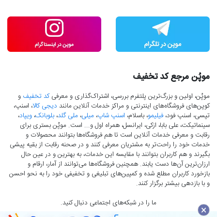
موپُن مرجع کد تخفیف
موپُن، اولین و بزرگ‌ترین پلتفرم بررسی، اشتراک‌گذاری و معرفی
کد تخفیف
و
کوپن‌های فروشگاه‌های اینترنتی و مراکز خدمات آنلاین مانند
دیجی کالا
، اسنپ،
تپسی، اسنپ فود،
فیلیمو
، باسلام،
اسنپ شاپ
،
میلی
،
ملی گلد
،
بلوبانک
،
ویپاد
،
سینماتیکت، علی بابا، ازکی، ایرانسل، همراه اول و... است. موپُن بستری برای
رقابت و معرفی خدمات آنلاین است تا هم فروشگاه‌ها بتوانند محصولات و
خدمات خود را راحت‌تر به مشتریان معرفی کنند و در صحنه رقابت از بقیه پیشی
بگیرند و هم کاربران بتوانند با مقایسه این خدمات، به بهترین و در عین حال
ارزان‌ترین آن‌ها دست‌ یابند. همچنین فروشگاه‌ها می‌توانند از آمار، ارقام و
بازخورد کاربران مطلع شده و کمپین‌های تبلیغی و تخفیفی خود را به نحو احسن
و با بازدهی بیشتر برگزار کنند.
ما را در شبکه‌های اجتماعی دنبال کنید.
×