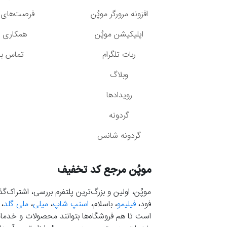
افزونه مرورگر موپُن
فرصت‌های 
اپلیکیشن موپُن
همکاری با
ربات تلگرام
تماس با 
وبلاگ
رویدادها
گردونه
گردونه شانس
موپُن مرجع کد تخفیف
موپُن، اولین و بزرگ‌ترین پلتفرم بررسی، اشتراک‌
فود،
فیلیمو
، باسلام،
اسنپ شاپ
،
میلی
،
ملی گلد
،
است تا هم فروشگاه‌ها بتوانند محصولات و خدمات 