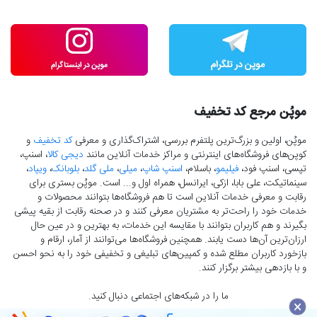
موپُن مرجع کد تخفیف
موپُن، اولین و بزرگ‌ترین پلتفرم بررسی، اشتراک‌گذاری و معرفی
کد تخفیف
و
کوپن‌های فروشگاه‌های اینترنتی و مراکز خدمات آنلاین مانند
دیجی کالا
، اسنپ،
تپسی، اسنپ فود،
فیلیمو
، باسلام،
اسنپ شاپ
،
میلی
،
ملی گلد
،
بلوبانک
،
ویپاد
،
سینماتیکت، علی بابا، ازکی، ایرانسل، همراه اول و... است. موپُن بستری برای
رقابت و معرفی خدمات آنلاین است تا هم فروشگاه‌ها بتوانند محصولات و
خدمات خود را راحت‌تر به مشتریان معرفی کنند و در صحنه رقابت از بقیه پیشی
بگیرند و هم کاربران بتوانند با مقایسه این خدمات، به بهترین و در عین حال
ارزان‌ترین آن‌ها دست‌ یابند. همچنین فروشگاه‌ها می‌توانند از آمار، ارقام و
بازخورد کاربران مطلع شده و کمپین‌های تبلیغی و تخفیفی خود را به نحو احسن
و با بازدهی بیشتر برگزار کنند.
ما را در شبکه‌های اجتماعی دنبال کنید.
×