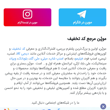
موپُن مرجع کد تخفیف
موپُن، اولین و بزرگ‌ترین پلتفرم بررسی، اشتراک‌گذاری و معرفی
کد تخفیف
و
کوپن‌های فروشگاه‌های اینترنتی و مراکز خدمات آنلاین مانند
دیجی کالا
، اسنپ،
تپسی، اسنپ فود،
فیلیمو
، باسلام،
اسنپ شاپ
،
میلی
،
ملی گلد
،
بلوبانک
،
ویپاد
،
سینماتیکت، علی بابا، ازکی، ایرانسل، همراه اول و... است. موپُن بستری برای
رقابت و معرفی خدمات آنلاین است تا هم فروشگاه‌ها بتوانند محصولات و
خدمات خود را راحت‌تر به مشتریان معرفی کنند و در صحنه رقابت از بقیه پیشی
بگیرند و هم کاربران بتوانند با مقایسه این خدمات، به بهترین و در عین حال
ارزان‌ترین آن‌ها دست‌ یابند. همچنین فروشگاه‌ها می‌توانند از آمار، ارقام و
بازخورد کاربران مطلع شده و کمپین‌های تبلیغی و تخفیفی خود را به نحو احسن
و با بازدهی بیشتر برگزار کنند.
ما را در شبکه‌های اجتماعی دنبال کنید.
×