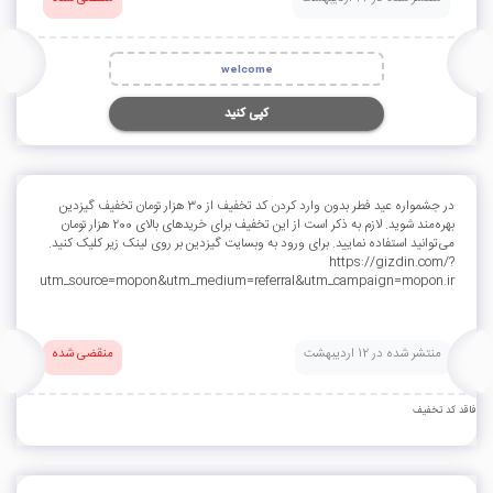
welcome
کپی کنید
در جشمواره عید فطر بدون وارد کردن کد تخفیف از 30 هزار تومان تخفیف گیزدین
بهره‌مند شوید. لازم به ذکر است از این تخفیف برای خریدهای بالای 200 هزار تومان
می‌توانید استفاده نمایید. برای ورود به وبسایت گیزدین بر روی لینک زیر کلیک کنید.
https://gizdin.com/?
utm_source=mopon&utm_medium=referral&utm_campaign=mopon.ir
منتشر شده در 12 اردیبهشت
منقضی شده
فاقد کد تخفیف