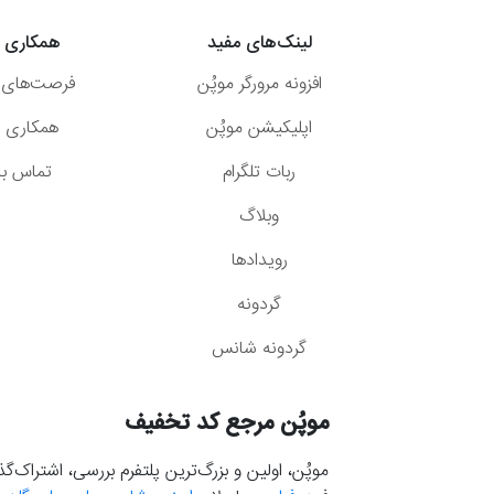
لینک‌های مفید
همکاری ب
افزونه مرورگر موپُن
فرصت‌های 
اپلیکیشن موپُن
همکاری با
ربات تلگرام
تماس با 
وبلاگ
رویدادها
گردونه
گردونه شانس
موپُن مرجع کد تخفیف
موپُن، اولین و بزرگ‌ترین پلتفرم بررسی، اشتراک‌