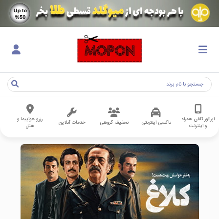
اپراتور تلفن همراه
رزرو هواپیما و
تاکسی اینترنتی
تخفیف گروهی
خدمات آنلاین
و اینترنت
هتل