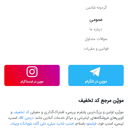
گردونه شانس
عمومی
درباره ما
سوالات متداول
قوانین و مقررات
موپُن مرجع کد تخفیف
موپُن، اولین و بزرگ‌ترین پلتفرم بررسی، اشتراک‌گذاری و معرفی
کد تخفیف
و
کوپن‌های فروشگاه‌های اینترنتی و مراکز خدمات آنلاین مانند
دیجی کالا
، اسنپ،
تپسی، اسنپ فود،
فیلیمو
، باسلام،
اسنپ شاپ
،
میلی
،
ملی گلد
،
بلوبانک
،
ویپاد
،