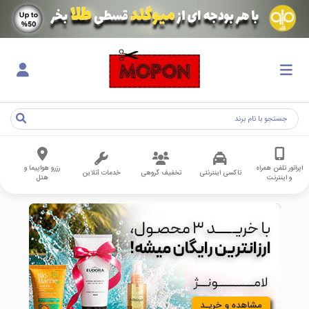
اپراتور تلفن همراه
رزرو هواپیما و
تاکسی اینترنتی
تخفیف گروهی
خدمات آنلاین
و اینترنت
هتل