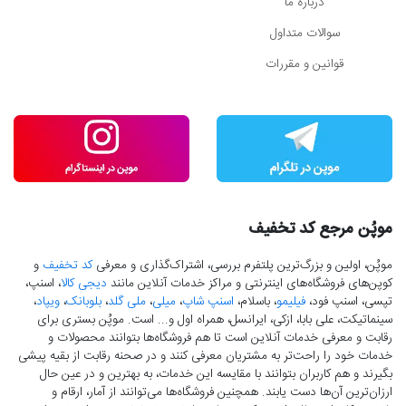
درباره ما
سوالات متداول
قوانین و مقررات
موپُن مرجع کد تخفیف
موپُن، اولین و بزرگ‌ترین پلتفرم بررسی، اشتراک‌گذاری و معرفی
کد تخفیف
و
کوپن‌های فروشگاه‌های اینترنتی و مراکز خدمات آنلاین مانند
دیجی کالا
، اسنپ،
تپسی، اسنپ فود،
فیلیمو
، باسلام،
اسنپ شاپ
،
میلی
،
ملی گلد
،
بلوبانک
،
ویپاد
،
سینماتیکت، علی بابا، ازکی، ایرانسل، همراه اول و... است. موپُن بستری برای
رقابت و معرفی خدمات آنلاین است تا هم فروشگاه‌ها بتوانند محصولات و
خدمات خود را راحت‌تر به مشتریان معرفی کنند و در صحنه رقابت از بقیه پیشی
بگیرند و هم کاربران بتوانند با مقایسه این خدمات، به بهترین و در عین حال
ارزان‌ترین آن‌ها دست‌ یابند. همچنین فروشگاه‌ها می‌توانند از آمار، ارقام و