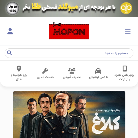
اپراتور تلفن همراه
رزرو هواپیما و
تاکسی اینترنتی
تخفیف گروهی
خدمات آنلاین
و اینترنت
هتل