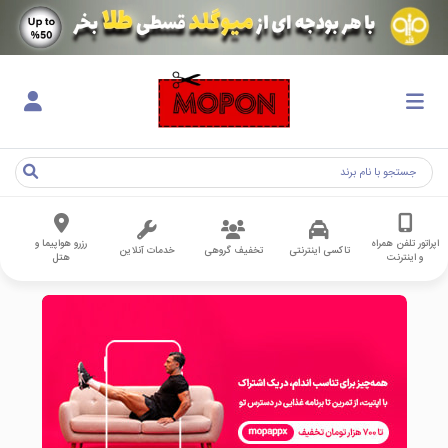
اپراتور تلفن همراه
رزرو هواپیما و
تاکسی اینترنتی
تخفیف گروهی
خدمات آنلاین
و اینترنت
هتل