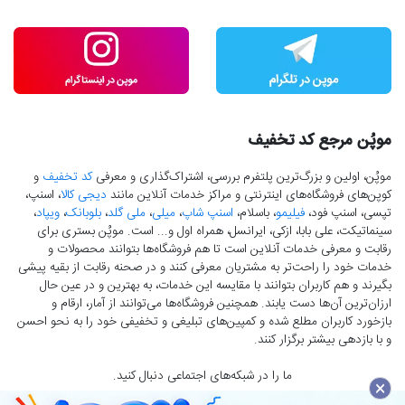
موپُن مرجع کد تخفیف
موپُن، اولین و بزرگ‌ترین پلتفرم بررسی، اشتراک‌گذاری و معرفی
کد تخفیف
و
کوپن‌های فروشگاه‌های اینترنتی و مراکز خدمات آنلاین مانند
دیجی کالا
، اسنپ،
تپسی، اسنپ فود،
فیلیمو
، باسلام،
اسنپ شاپ
،
میلی
،
ملی گلد
،
بلوبانک
،
ویپاد
،
سینماتیکت، علی بابا، ازکی، ایرانسل، همراه اول و... است. موپُن بستری برای
رقابت و معرفی خدمات آنلاین است تا هم فروشگاه‌ها بتوانند محصولات و
خدمات خود را راحت‌تر به مشتریان معرفی کنند و در صحنه رقابت از بقیه پیشی
بگیرند و هم کاربران بتوانند با مقایسه این خدمات، به بهترین و در عین حال
ارزان‌ترین آن‌ها دست‌ یابند. همچنین فروشگاه‌ها می‌توانند از آمار، ارقام و
بازخورد کاربران مطلع شده و کمپین‌های تبلیغی و تخفیفی خود را به نحو احسن
و با بازدهی بیشتر برگزار کنند.
ما را در شبکه‌های اجتماعی دنبال کنید.
×