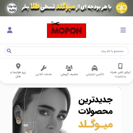
اپراتور تلفن همراه
رزرو هواپیما و
تاکسی اینترنتی
تخفیف گروهی
خدمات آنلاین
و اینترنت
هتل