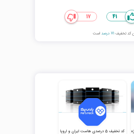
17
41
ین کد تخفیف
71 درصد
است
ژه
کد تخفیف 5 درصدی هاست ایران و اروپا