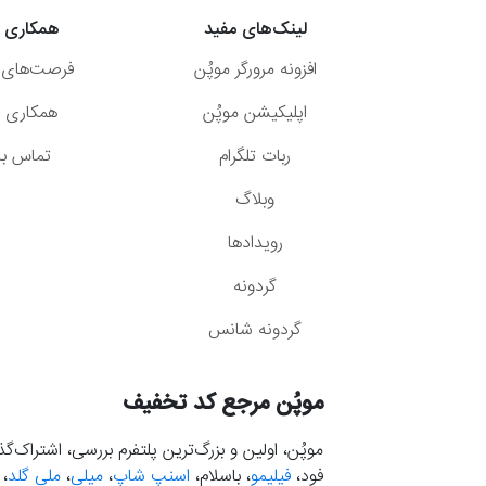
لینک‌های مفید
همکاری ب
افزونه مرورگر موپُن
فرصت‌های 
اپلیکیشن موپُن
همکاری با
ربات تلگرام
تماس با 
وبلاگ
رویدادها
گردونه
گردونه شانس
موپُن مرجع کد تخفیف
موپُن، اولین و بزرگ‌ترین پلتفرم بررسی، اشتراک‌
فود،
فیلیمو
، باسلام،
اسنپ شاپ
،
میلی
،
ملی گلد
،