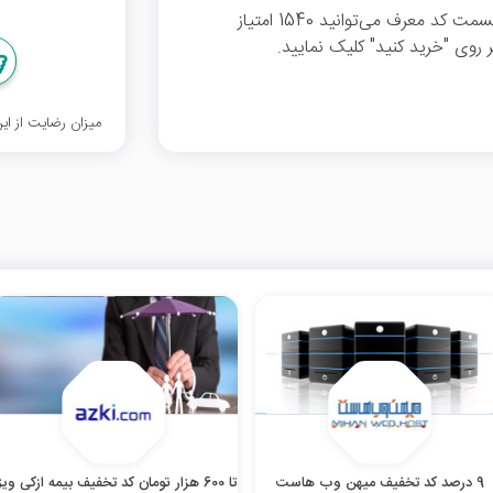
با نصب اپلیکیشن اسنپ کیو و وارد کردن کد در قسمت کد معرف می‌توانید 1540 امتیاز
 روی "خرید کنید" کلیک نمایید.
میزان رضایت از ا
9 درصد کد تخفیف میهن وب هاست
تا 600 هزار تومان کد تخفیف بیمه ازکی وی