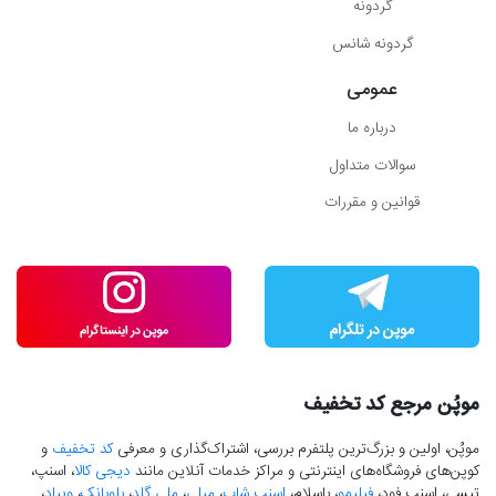
گردونه
گردونه شانس
عمومی
درباره ما
سوالات متداول
قوانین و مقررات
موپُن مرجع کد تخفیف
موپُن، اولین و بزرگ‌ترین پلتفرم بررسی، اشتراک‌گذاری و معرفی
کد تخفیف
و
کوپن‌های فروشگاه‌های اینترنتی و مراکز خدمات آنلاین مانند
دیجی کالا
، اسنپ،
تپسی، اسنپ فود،
فیلیمو
، باسلام،
اسنپ شاپ
،
میلی
،
ملی گلد
،
بلوبانک
،
ویپاد
،