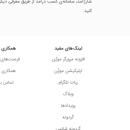
شارژآمد، سامانه‌ی کسب درآمد از طریق معرفی دیگرا
کنید.
لینک‌های مفید
همکاری ب
افزونه مرورگر موپُن
فرصت‌های 
اپلیکیشن موپُن
همکاری با
ربات تلگرام
تماس با 
وبلاگ
رویدادها
گردونه
گردونه شانس