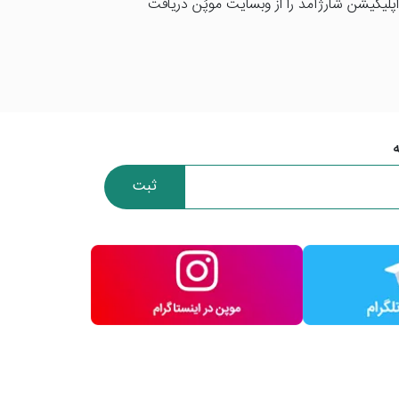
پلیکیشن شارژآمد را از وبسایت موپُن دریافت
ثبت