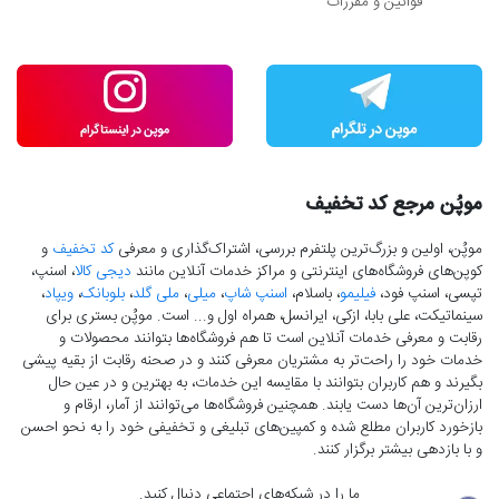
قوانین و مقررات
موپُن مرجع کد تخفیف
موپُن، اولین و بزرگ‌ترین پلتفرم بررسی، اشتراک‌گذاری و معرفی
کد تخفیف
و
کوپن‌های فروشگاه‌های اینترنتی و مراکز خدمات آنلاین مانند
دیجی کالا
، اسنپ،
تپسی، اسنپ فود،
فیلیمو
، باسلام،
اسنپ شاپ
،
میلی
،
ملی گلد
،
بلوبانک
،
ویپاد
،
سینماتیکت، علی بابا، ازکی، ایرانسل، همراه اول و... است. موپُن بستری برای
رقابت و معرفی خدمات آنلاین است تا هم فروشگاه‌ها بتوانند محصولات و
خدمات خود را راحت‌تر به مشتریان معرفی کنند و در صحنه رقابت از بقیه پیشی
بگیرند و هم کاربران بتوانند با مقایسه این خدمات، به بهترین و در عین حال
ارزان‌ترین آن‌ها دست‌ یابند. همچنین فروشگاه‌ها می‌توانند از آمار، ارقام و
بازخورد کاربران مطلع شده و کمپین‌های تبلیغی و تخفیفی خود را به نحو احسن
و با بازدهی بیشتر برگزار کنند.
ما را در شبکه‌های اجتماعی دنبال کنید.