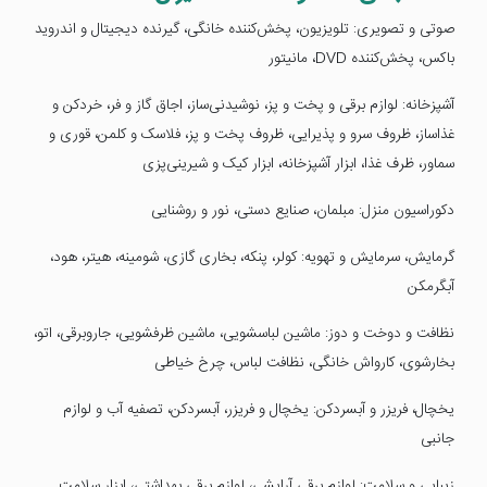
صوتی و تصویری: تلویزیون، پخش‌کننده خانگی، گیرنده دیجیتال و اندروید
باکس، پخش‌کننده DVD، مانیتور
آشپزخانه: لوازم برقی و پخت و پز، نوشیدنی‌ساز، اجاق گاز و فر، خردکن و
غذاساز، ظروف سرو و پذیرایی، ظروف پخت و پز، فلاسک و کلمن، قوری و
سماور، ظرف غذا، ابزار آشپزخانه، ابزار کیک و شیرینی‌پزی
دکوراسیون منزل: مبلمان، صنایع دستی، نور و روشنایی
گرمایش، سرمایش و تهویه: کولر، پنکه، بخاری گازی، شومینه، هیتر، هود،
آبگرمکن
نظافت و دوخت و دوز: ماشین لباسشویی، ماشین ظرفشویی، جاروبرقی، اتو،
بخارشوی، کارواش خانگی، نظافت لباس، چرخ خیاطی
یخچال، فریزر و آبسردکن: یخچال و فریزر، آبسردکن، تصفیه آب و لوازم
جانبی
زیبایی و سلامت: لوازم برقی آرایشی، لوازم برقی بهداشتی، ابزار سلامت