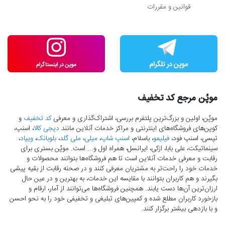
قوانین و مقررات
موپُن مرجع کد تخفیف
موپُن، اولین و بزرگ‌ترین پلتفرم بررسی، اشتراک‌گذاری و معرفی
کد تخفیف
و
کوپن‌های فروشگاه‌های اینترنتی و مراکز خدمات آنلاین مانند
دیجی کالا
، اسنپ،
تپسی، اسنپ فود،
فیلیمو
، باسلام،
اسنپ شاپ
،
میلی
،
ملی گلد
،
بلوبانک
،
ویپاد
،
سینماتیکت، علی بابا، ازکی، ایرانسل، همراه اول و... است. موپُن بستری برای
رقابت و معرفی خدمات آنلاین است تا هم فروشگاه‌ها بتوانند محصولات و
خدمات خود را راحت‌تر به مشتریان معرفی کنند و در صحنه رقابت از بقیه پیشی
بگیرند و هم کاربران بتوانند با مقایسه این خدمات، به بهترین و در عین حال
ارزان‌ترین آن‌ها دست‌ یابند. همچنین فروشگاه‌ها می‌توانند از آمار، ارقام و
بازخورد کاربران مطلع شده و کمپین‌های تبلیغی و تخفیفی خود را به نحو احسن
و با بازدهی بیشتر برگزار کنند.