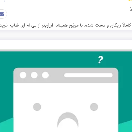
اً رایگان و تست شده. با موپُن همیشه ارزان‌تر از پی ام ای شاپ خرید 