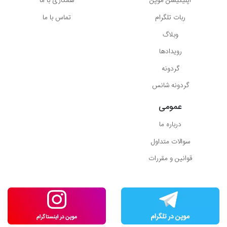
اپلیکیشن موپُن
همکاری با ما
ربات تلگرام
تماس با ما
وبلاگ
رویدادها
گردونه
گردونه شانس
عمومی
درباره ما
سوالات متداول
قوانین و مقررات