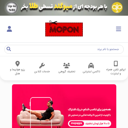
اپراتور تلفن همراه
رزرو هواپیما و
تاکسی اینترنتی
تخفیف گروهی
خدمات آنلاین
و اینترنت
هتل