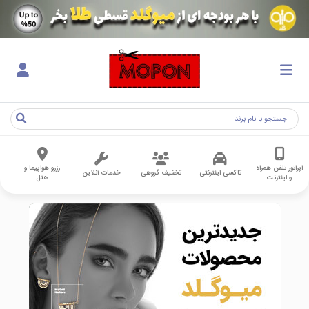
اپراتور تلفن همراه
رزرو هواپیما و
تاکسی اینترنتی
تخفیف گروهی
خدمات آنلاین
و اینترنت
هتل