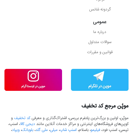
گردونه شانس
عمومی
درباره ما
سوالات متداول
قوانین و مقررات
موپُن مرجع کد تخفیف
موپُن، اولین و بزرگ‌ترین پلتفرم بررسی، اشتراک‌گذاری و معرفی
کد تخفیف
و
کوپن‌های فروشگاه‌های اینترنتی و مراکز خدمات آنلاین مانند
دیجی کالا
، اسنپ،
تپسی، اسنپ فود،
فیلیمو
، باسلام،
اسنپ شاپ
،
میلی
،
ملی گلد
،
بلوبانک
،
ویپاد
،