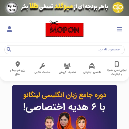
اپراتور تلفن همراه
رزرو هواپیما و
تاکسی اینترنتی
تخفیف گروهی
خدمات آنلاین
و اینترنت
هتل