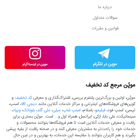
درباره ما
سوالات متداول
قوانین و مقررات
موپُن مرجع کد تخفیف
موپُن، اولین و بزرگ‌ترین پلتفرم بررسی، اشتراک‌گذاری و معرفی
کد تخفیف
و
کوپن‌های فروشگاه‌های اینترنتی و مراکز خدمات آنلاین مانند
دیجی کالا
، اسنپ،
تپسی، اسنپ فود،
فیلیمو
، باسلام،
اسنپ شاپ
،
میلی
،
ملی گلد
،
بلوبانک
،
ویپاد
،
سینماتیکت، علی بابا، ازکی، ایرانسل، همراه اول و... است. موپُن بستری برای
رقابت و معرفی خدمات آنلاین است تا هم فروشگاه‌ها بتوانند محصولات و
خدمات خود را راحت‌تر به مشتریان معرفی کنند و در صحنه رقابت از بقیه پیشی
بگیرند و هم کاربران بتوانند با مقایسه این خدمات، به بهترین و در عین حال