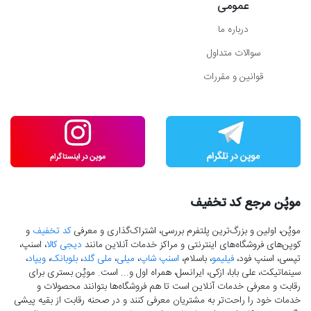
عمومی
درباره ما
سوالات متداول
قوانین و مقررات
موپُن مرجع کد تخفیف
موپُن، اولین و بزرگ‌ترین پلتفرم بررسی، اشتراک‌گذاری و معرفی
کد تخفیف
و
کوپن‌های فروشگاه‌های اینترنتی و مراکز خدمات آنلاین مانند
دیجی کالا
، اسنپ،
تپسی، اسنپ فود،
فیلیمو
، باسلام،
اسنپ شاپ
،
میلی
،
ملی گلد
،
بلوبانک
،
ویپاد
،
سینماتیکت، علی بابا، ازکی، ایرانسل، همراه اول و... است. موپُن بستری برای
رقابت و معرفی خدمات آنلاین است تا هم فروشگاه‌ها بتوانند محصولات و
خدمات خود را راحت‌تر به مشتریان معرفی کنند و در صحنه رقابت از بقیه پیشی