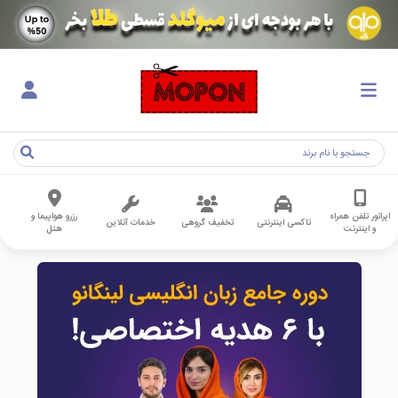
اپراتور تلفن همراه
رزرو هواپیما و
تاکسی اینترنتی
تخفیف گروهی
خدمات آنلاین
و اینترنت
هتل