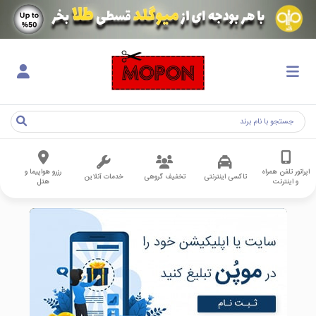
اپراتور تلفن همراه
رزرو هواپیما و
تاکسی اینترنتی
تخفیف گروهی
خدمات آنلاین
و اینترنت
هتل