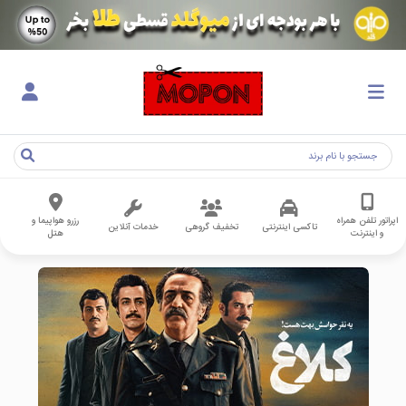
اپراتور تلفن همراه
رزرو هواپیما و
تاکسی اینترنتی
تخفیف گروهی
خدمات آنلاین
و اینترنت
هتل