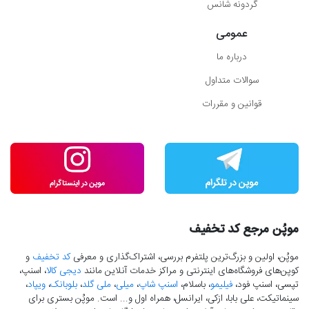
گردونه شانس
عمومی
درباره ما
سوالات متداول
قوانین و مقررات
موپُن مرجع کد تخفیف
موپُن، اولین و بزرگ‌ترین پلتفرم بررسی، اشتراک‌گذاری و معرفی
کد تخفیف
و
کوپن‌های فروشگاه‌های اینترنتی و مراکز خدمات آنلاین مانند
دیجی کالا
، اسنپ،
تپسی، اسنپ فود،
فیلیمو
، باسلام،
اسنپ شاپ
،
میلی
،
ملی گلد
،
بلوبانک
،
ویپاد
،
سینماتیکت، علی بابا، ازکی، ایرانسل، همراه اول و... است. موپُن بستری برای