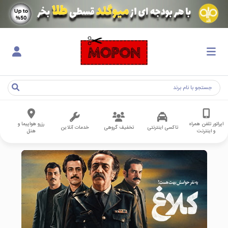
اپراتور تلفن همراه
رزرو هواپیما و
تاکسی اینترنتی
تخفیف گروهی
خدمات آنلاین
و اینترنت
هتل