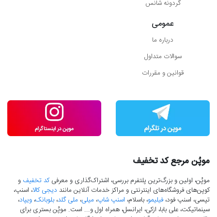
گردونه شانس
عمومی
درباره ما
سوالات متداول
قوانین و مقررات
موپُن مرجع کد تخفیف
موپُن، اولین و بزرگ‌ترین پلتفرم بررسی، اشتراک‌گذاری و معرفی
کد تخفیف
و
کوپن‌های فروشگاه‌های اینترنتی و مراکز خدمات آنلاین مانند
دیجی کالا
، اسنپ،
تپسی، اسنپ فود،
فیلیمو
، باسلام،
اسنپ شاپ
،
میلی
،
ملی گلد
،
بلوبانک
،
ویپاد
،
سینماتیکت، علی بابا، ازکی، ایرانسل، همراه اول و... است. موپُن بستری برای